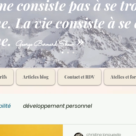
 ne consiste pas à se t
. La vie consiste à se 
me.
»
George Bernard Shaw
rifs
Articles blog
Contact et RDV
Atelies et fo
ilité
développement personnel
christine longuevile