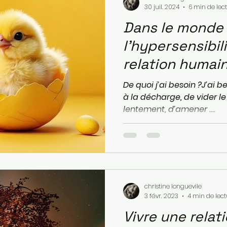
30 juil. 2024
6 min de lec
Dans le monde
l'hypersensibilité : .
relation humai
De quoi j’ai besoin ?J’ai be
à la décharge, de vider le 
lentement, d’amener ....
christine longuevile
3 févr. 2023
4 min de lect
Vivre une relat