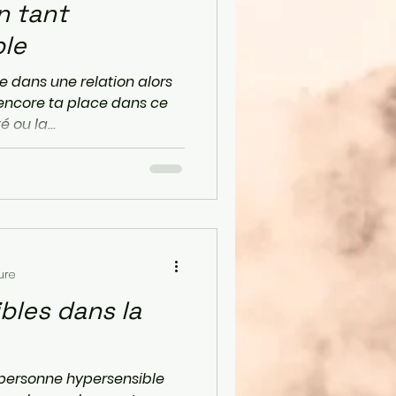
n tant
ble
 dans une relation alors
 encore ta place dans ce
 ou la...
ure
bles dans la
 personne hypersensible