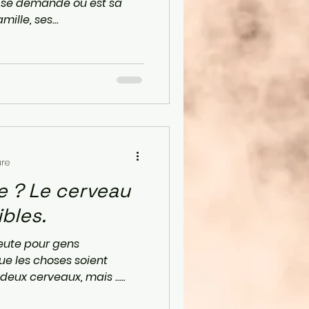
!) se demande ou est sa
amille, ses...
ure
rveau
bles.
peute pour gens
ue les choses soient
deux cerveaux, mais .....