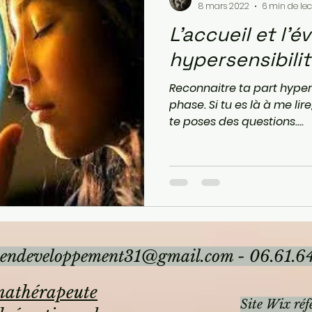
8 mars 2022
6 min de lec
L'accueil et l'é
hypersensibilit
Reconnaitre ta part hyper
phase. Si tu es là à me lire,
te poses des questions....
endeveloppement31@gmail.com
- 06.61.64
athérapeute
Site Wix réf