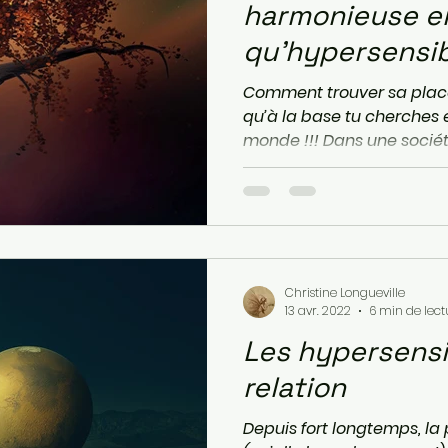
harmonieuse e
qu'hypersensi
Comment trouver sa place
qu’à la base tu cherches
monde !!! Dans une société
Christine Longueville
13 avr. 2022
6 min de lect
Les hypersensi
relation
Depuis fort longtemps, la