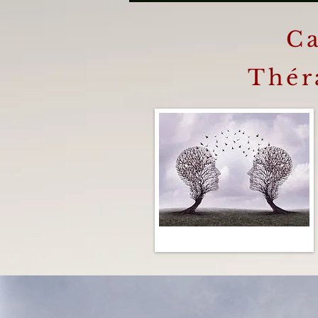
Ca
Thér