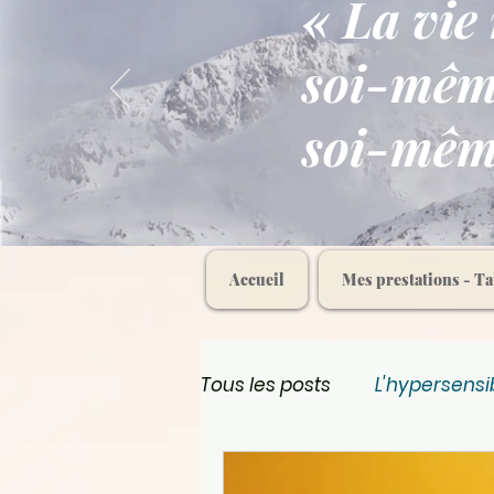
« La vie
soi-même
soi-mê
Accueil
Mes prestations - Ta
Tous les posts
L'hypersensib