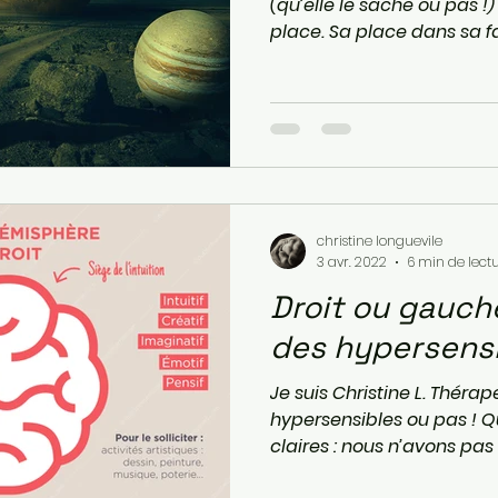
(qu’elle le sache ou pas 
place. Sa place dans sa f
christine longuevile
3 avr. 2022
6 min de lect
Droit ou gauche ? Le ce
des hypersensi
Je suis Christine L. Théra
hypersensibles ou pas ! Q
claires : nous n’avons pas 