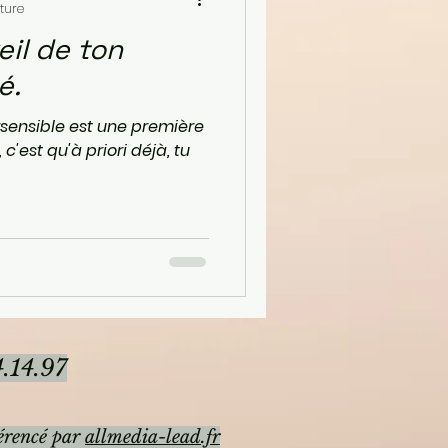
ture
veil de ton
é.
sensible est une première
 c'est qu'à priori déjà, tu
.14.97
érencé par
allmedia-lead.fr