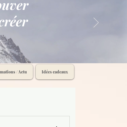
rouver
créer
rmations / Actu
Idées cadeaux