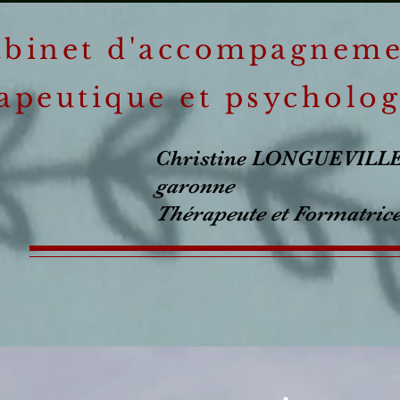
binet d'accompagnem
apeutique et psycholog
Christine LONGUEVI
garonne
Thérapeute et Formatrice