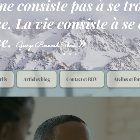
 ne consiste pas à se t
. La vie consiste à se 
me.
»
George Bernard Shaw
rifs
Articles blog
Contact et RDV
Atelies et fo