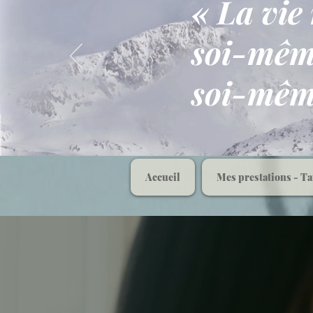
« La vie
soi-même
soi-mê
Accueil
Mes prestations - Ta