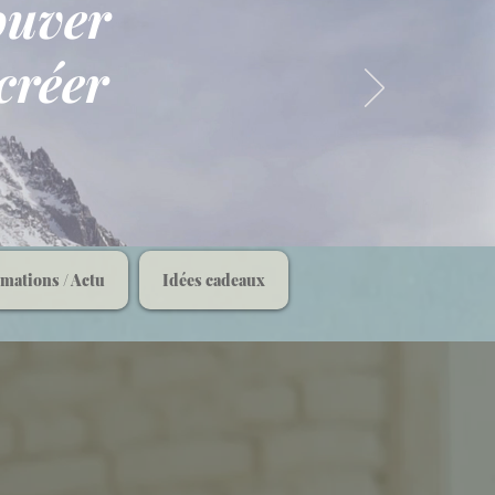
rouver
créer
rmations / Actu
Idées cadeaux