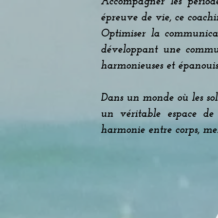
Accompagner les période
épreuve de vie, ce coachin
Optimiser la communicat
développant une communic
harmonieuses et épanouis
Dans un monde où les soll
un véritable espace de 
harmonie entre corps, men