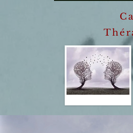
Ca
Thér