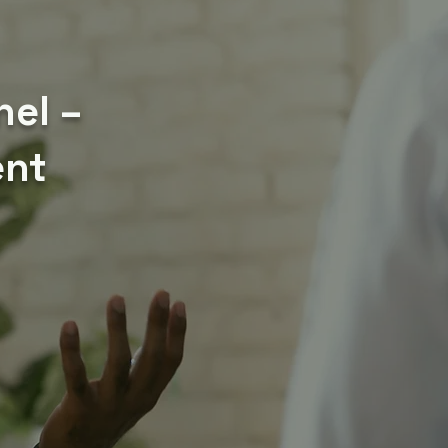
el –
ent