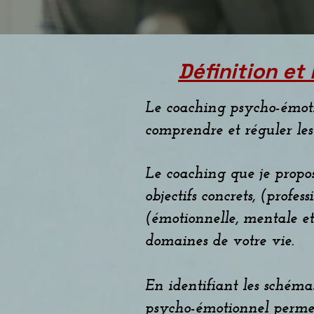
Définition e
Le coaching psycho-émoti
comprendre et réguler les 
Le coaching que je propos
objectifs concrets, (profes
(émotionnelle, mentale et
domaines de votre vie.
En identifiant les schémas
psycho-émotionnel permet 