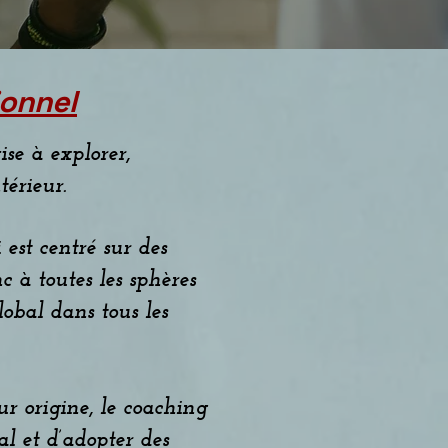
ionnel
se à explorer,
ntérieur.
est centré sur des
nc à toutes les sphères
obal dans tous les
ur origine, le coaching
l et d’adopter des