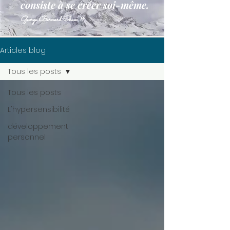
consiste à se créer soi-même.
»
George Bernard Shaw
Articles blog
Tous les posts
Tous les posts
L'hypersensibilité
développement
personnel